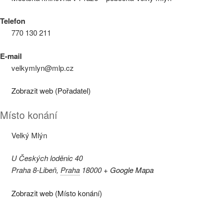
Telefon
770 130 211
E-mail
velkymlyn@mlp.cz
Zobrazit web (Pořadatel)
Místo konání
Velký Mlýn
U Českých loděnic 40
Praha 8-Libeň
,
Praha
18000
+ Google Mapa
Zobrazit web (Místo konání)