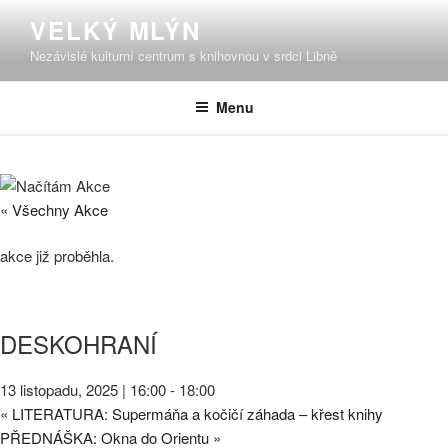
Přejít
VELKÝ MLÝN
k
Nezávislé kulturní centrum s knihovnou v srdci Libně
obsahu
webu
Menu
« Všechny Akce
akce již proběhla.
DESKOHRANÍ
13 listopadu, 2025 | 16:00
-
18:00
«
LITERATURA: Supermáňa a kočičí záhada – křest knihy
PŘEDNÁŠKA: Okna do Orientu
»