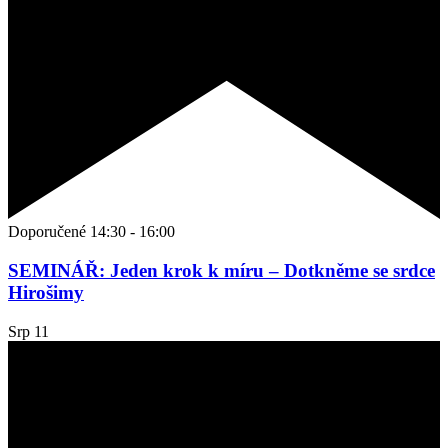
Doporučené
14:30
-
16:00
SEMINÁŘ: Jeden krok k míru – Dotkněme se srdce
Hirošimy
Srp
11