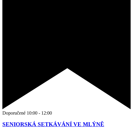
Doporučené
10:00
-
12:00
SENIORSKÁ SETKÁVÁNÍ VE MLÝNĚ