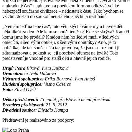
Knížka německého spisovatele Michaela Endeho “ Děvčátko Momo
a ukradený čas” napínavou a poetickou formou odkrývá veliké
nebezpečí současné civilizace – nedostatek času. Jako bychom se
všichni dostali do soukolí neustálého spěchu a nestíhání.
„Nemám teď na tebe čas“, tuto větu slýcháváme my a hlavně děti
několikrát za den. Ale kam se poděl ten čas? Kde se skrývá? Kam či
komu jsme ho prodali? Kradou nám ho šediví muži v šedivých
oblecích, s šedivými obličeji, s šedivými doutníky? Ano, je to
pohádka, ale tak současná a tak pravdivá, že jsme se rozhodli ji
zdramatizovat a pokusit se její poselství přenést na jeviště.Toto
představení je vhodné pro starší děti a hlavně jejich rodiče.
Hrají:
Petra Bíková, Iveta Dušková
Dramatizace:
Iveta Dušková
Výtvarná spolupráce:
Erika Bornová, Ivan Antoš
Hudební spolupráce:
Vesna Cáseres
Foto:
Pavel Ovsík
Délka představení:
75 minut, představení nemá přestávku
Premiéra představení:
21. 5. 2012
Divadelní soubor:
Divadlo Kampa
Představení je realizováno za podpory: