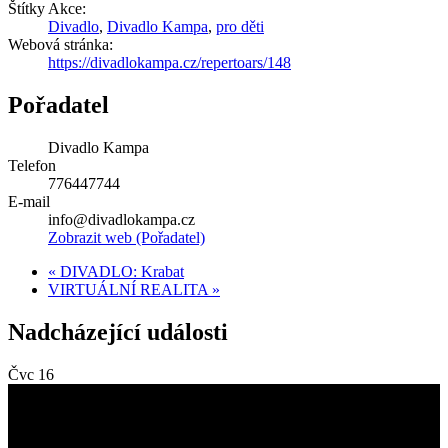
Štítky Akce:
Divadlo
,
Divadlo Kampa
,
pro děti
Webová stránka:
https://divadlokampa.cz/repertoars/148
Pořadatel
Divadlo Kampa
Telefon
776447744
E-mail
info@divadlokampa.cz
Zobrazit web (Pořadatel)
«
DIVADLO: Krabat
VIRTUÁLNÍ REALITA
»
Nadcházející události
Čvc
16