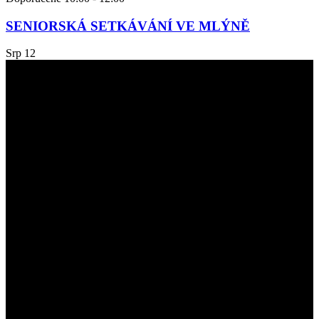
SENIORSKÁ SETKÁVÁNÍ VE MLÝNĚ
Srp
12