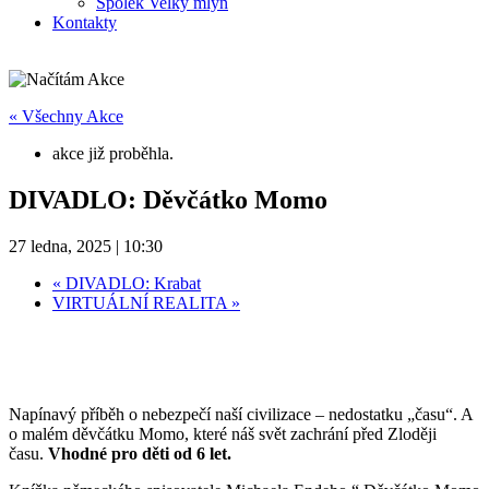
Spolek Velký mlýn
Kontakty
« Všechny Akce
akce již proběhla.
DIVADLO: Děvčátko Momo
27 ledna, 2025 | 10:30
«
DIVADLO: Krabat
VIRTUÁLNÍ REALITA
»
Napínavý příběh o nebezpečí naší civilizace – nedostatku „času“. A
o malém děvčátku Momo, které náš svět zachrání před Zloději
času.
Vhodné pro děti od 6 let.