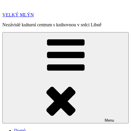
Přejít
k
VELKÝ MLÝN
obsahu
webu
Nezávislé kulturní centrum s knihovnou v srdci Libně
Menu
Domů