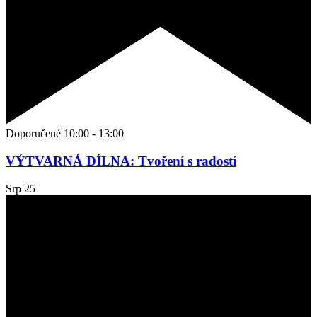
Doporučené
10:00
-
13:00
VÝTVARNÁ DÍLNA: Tvoření s radostí
Srp
25