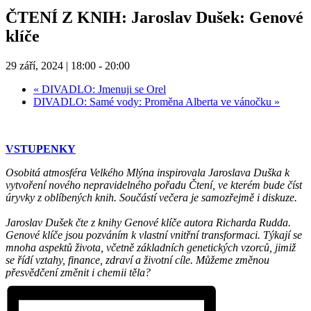
ČTENÍ Z KNIH: Jaroslav Dušek: Genové
klíče
29 září, 2024 | 18:00
-
20:00
«
DIVADLO: Jmenuji se Orel
DIVADLO: Samé vody: Proměna Alberta ve vánočku
»
VSTUPENKY
Osobitá atmosféra Velkého Mlýna inspirovala Jaroslava Duška k
vytvoření nového nepravidelného pořadu Čtení, ve kterém bude číst
úryvky z oblíbených knih. Součástí večera je samozřejmě i diskuze.
Jaroslav Dušek čte z knihy Genové klíče autora Richarda Rudda.
Genové klíče jsou pozváním k vlastní vnitřní transformaci. Týkají se
mnoha aspektů života, včetně základních genetických vzorců, jimiž
se řídí vztahy, finance, zdraví a životní cíle. Můžeme změnou
přesvědčení změnit i chemii těla?