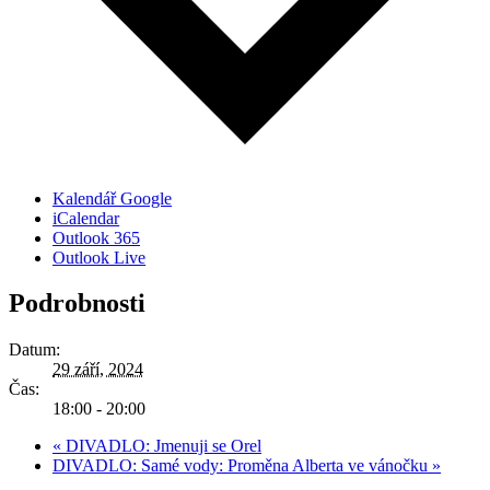
Kalendář Google
iCalendar
Outlook 365
Outlook Live
Podrobnosti
Datum:
29 září, 2024
Čas:
18:00 - 20:00
«
DIVADLO: Jmenuji se Orel
DIVADLO: Samé vody: Proměna Alberta ve vánočku
»