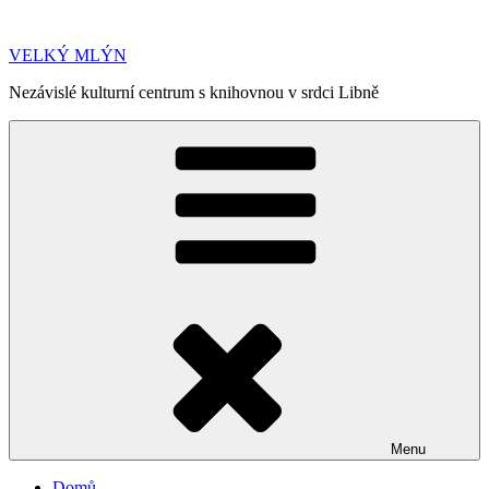
Přejít
k
VELKÝ MLÝN
obsahu
webu
Nezávislé kulturní centrum s knihovnou v srdci Libně
Menu
Domů