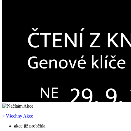
« Všechny Akce
akce již proběhla.