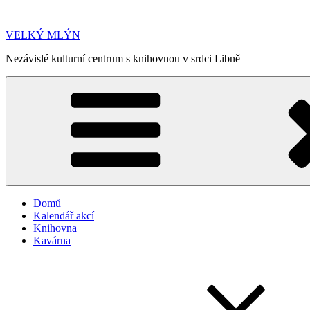
Přejít
k
VELKÝ MLÝN
obsahu
webu
Nezávislé kulturní centrum s knihovnou v srdci Libně
Domů
Kalendář akcí
Knihovna
Kavárna