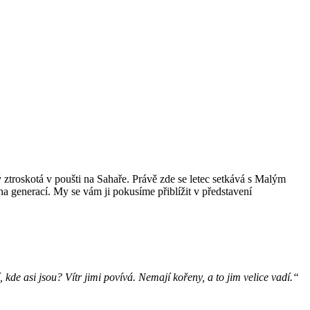
rý ztroskotá v poušti na Sahaře. Právě zde se letec setkává s Malým
a generací. My se vám ji pokusíme přiblížit v představení
 kde asi jsou? Vítr jimi povívá. Nemají kořeny, a to jim velice vadí.“