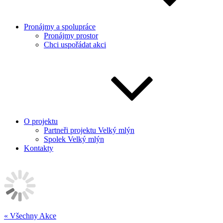
Pronájmy a spolupráce
Pronájmy prostor
Chci uspořádat akci
O projektu
Partneři projektu Velký mlýn
Spolek Velký mlýn
Kontakty
« Všechny Akce