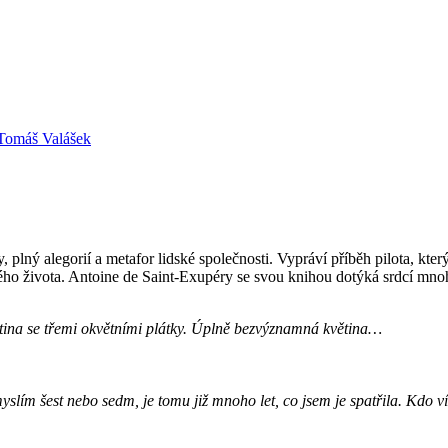
Tomáš Valášek
, plný alegorií a metafor lidské společnosti. Vypráví příběh pilota, kte
vého života. Antoine de Saint-Exupéry se svou knihou dotýká srdcí mnoh
větina se třemi okvětními plátky. Úplně bezvýznamná květina…
lím šest nebo sedm, je tomu již mnoho let, co jsem je spatřila. Kdo ví,