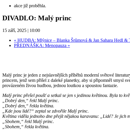
akce již proběhla.
DIVADLO: Malý princ
15 září, 2025 | 10:00
«
HUDBA: Mlýnice – Blanka Šrůmová & Jan Sahara Hedl & 
PŘEDNÁŠKA: Menopauza
»
Malý princ je jeden z nejslavnějších příběhů moderní světové literatury
princem, jenž sem přišel z daleké planetky, aby si připomněl smysl s
provázeném živou hudbou, jednou loutkou a spoustou fantazie.
Malý princ přešel poušť a setkal se jen s jedinou květinou. Byla to k
„Dobrý den,“ řekl Malý princ.
„Dobrý den,“ řekla květina.
„Kde jsou lidé?“ zeptal se zdvořile Malý princ.
Květina viděla jednoho dne přejít nějakou karavanu: „Lidé? Je jich mys
„Sbohem,“ řekl Malý princ.
„Sbohem,“ řekla květina.