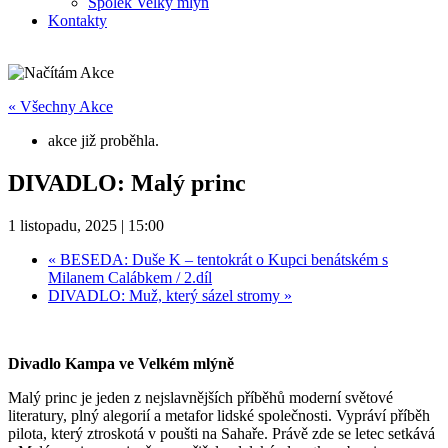
Spolek Velký mlýn
Kontakty
« Všechny Akce
akce již proběhla.
DIVADLO: Malý princ
1 listopadu, 2025 | 15:00
«
BESEDA: Duše K – tentokrát o Kupci benátském s
Milanem Calábkem / 2.díl
DIVADLO: Muž, který sázel stromy
»
Divadlo Kampa ve Velkém mlýně
Malý princ je jeden z nejslavnějších příběhů moderní světové
literatury, plný alegorií a metafor lidské společnosti. Vypráví příběh
pilota, který ztroskotá v poušti na Sahaře. Právě zde se letec setkává