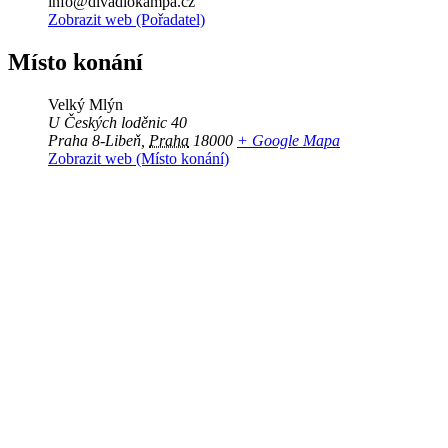
info@divadlokampa.cz
Zobrazit web (Pořadatel)
Místo konání
Velký Mlýn
U Českých loděnic 40
Praha 8-Libeň
,
Praha
18000
+ Google Mapa
Zobrazit web (Místo konání)