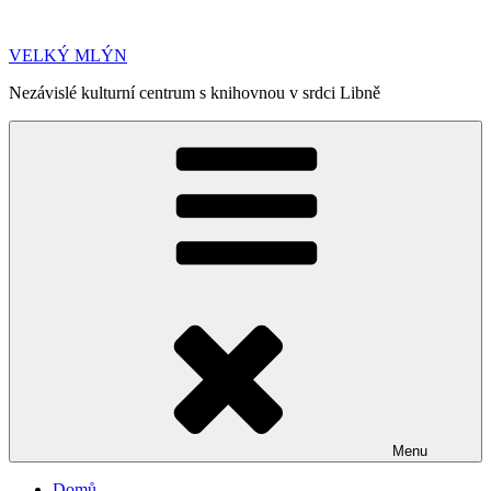
Přejít
k
VELKÝ MLÝN
obsahu
webu
Nezávislé kulturní centrum s knihovnou v srdci Libně
Menu
Domů