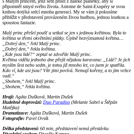
s Malým princem, jenž sem přišel z daleké planetky, aby si
připomněl smysl svého života. Antoine de Saint-Exupéry se svou
knihou dotýká srdcí mnoha generací. My se vám ji pokusíme
přiblížit v představení provázeném živou hudbou, jednou loutkou a
spoustou fantazie.
Malý princ přešel poušť a setkal se jen s jedinou květinou. Byla to
květina se třemi okvětními plátky. Úplně bezvýznamná květina…
„Dobrý den,“ řekl Malý princ.
„Dobrý den,“ řekla květina.
„Kde jsou lidé?“ zeptal se zdvořile Malý princ.
Květina viděla jednoho dne přejít nějakou karavanu: „Lidé? Je jich
myslím šest nebo sedm, je tomu již mnoho let, co jsem je spatřila.
Kdo ví, kde asi jsou? Vítr jimi povívá. Nemají kořeny, a to jim velice
vadí.“
„Sbohem,“ řekl Malý princ.
„Sbohem,“ řekla květina.
Hrají:
Agáta Dušková, Martin Dušek
Hudebně doprovází:
Duo Paradiso
(Melanie Sabel a Štěpán
Matějka)
Dramatizace:
Agáta Dušková, Martin Dušek
Fotografie:
Pavel Ovsík
Délka představení:
60 min, představení nemá přestávku
Divadelní soubor:
Divadlo Kampa