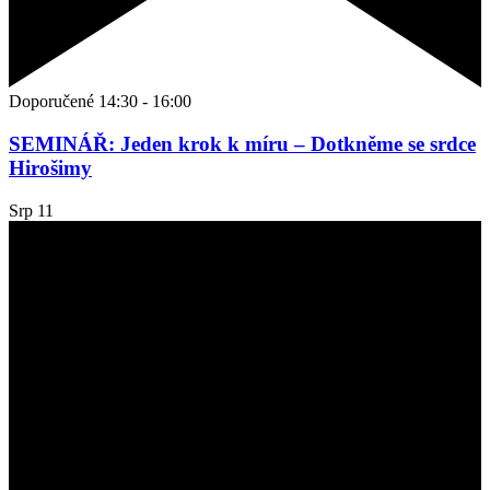
Doporučené
14:30
-
16:00
SEMINÁŘ: Jeden krok k míru – Dotkněme se srdce
Hirošimy
Srp
11