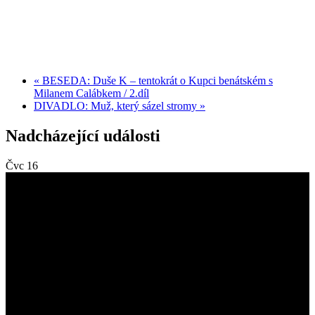
«
BESEDA: Duše K – tentokrát o Kupci benátském s
Milanem Calábkem / 2.díl
DIVADLO: Muž, který sázel stromy
»
Nadcházející události
Čvc
16