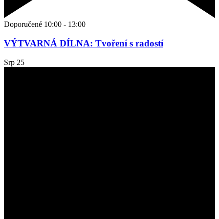
Doporučené
10:00
-
13:00
VÝTVARNÁ DÍLNA: Tvoření s radostí
Srp
25