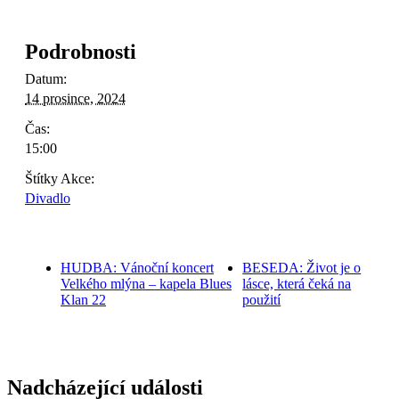
Podrobnosti
Datum:
14 prosince, 2024
Čas:
15:00
Štítky Akce:
Divadlo
HUDBA: Vánoční koncert
BESEDA: Život je o
Velkého mlýna – kapela Blues
lásce, která čeká na
Klan 22
použití
Nadcházející události