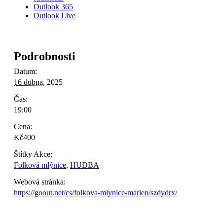
Outlook 365
Outlook Live
Podrobnosti
Datum:
16 dubna, 2025
Čas:
19:00
Cena:
Kč400
Štítky Akce:
Folková mlýnice
,
HUDBA
Webová stránka:
https://goout.net/cs/folkova-mlynice-marien/szdydrx/