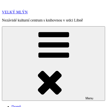
Přejít
k
VELKÝ MLÝN
obsahu
webu
Nezávislé kulturní centrum s knihovnou v srdci Libně
Menu
Domů