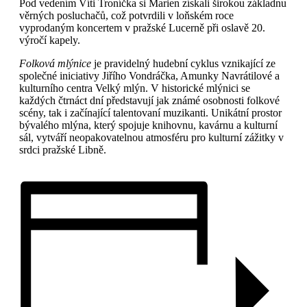
Pod vedením Víti Troníčka si Marien získali širokou základnu
věrných posluchačů, což potvrdili v loňském roce
vyprodaným koncertem v pražské Lucerně při oslavě 20.
výročí kapely.
Folková mlýnice
je pravidelný hudební cyklus vznikající ze
společné iniciativy Jiřího Vondráčka, Amunky Navrátilové a
kulturního centra Velký mlýn. V historické mlýnici se
každých čtrnáct dní představují jak známé osobnosti folkové
scény, tak i začínající talentovaní muzikanti. Unikátní prostor
bývalého mlýna, který spojuje knihovnu, kavárnu a kulturní
sál, vytváří neopakovatelnou atmosféru pro kulturní zážitky v
srdci pražské Libně.