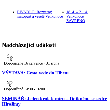
DIVADLO: Rozverný
18. 4. – 21. 4.
masopust a veselé Velikonoce
Velikonoce -
ZAVŘENO
Nadcházející události
Čvc
16
Doporučené
16 července
-
31 srpna
VÝSTAVA: Cesta vede do Tibetu
Srp
8
Doporučené
14:30
-
16:00
SEMINÁŘ: Jeden krok k míru – Dotkněme se srdce
Hirošimy