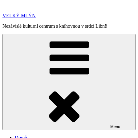
Přejít
k
VELKÝ MLÝN
obsahu
webu
Nezávislé kulturní centrum s knihovnou v srdci Libně
Menu
Domů