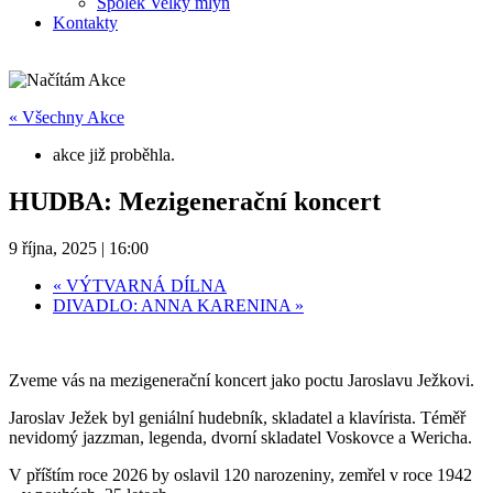
Spolek Velký mlýn
Kontakty
« Všechny Akce
akce již proběhla.
HUDBA: Mezigenerační koncert
9 října, 2025 | 16:00
«
VÝTVARNÁ DÍLNA
DIVADLO: ANNA KARENINA
»
Zveme vás na mezigenerační koncert jako poctu Jaroslavu Ježkovi.
Jaroslav Ježek byl geniální hudebník, skladatel a klavírista. Téměř
nevidomý jazzman, legenda, dvorní skladatel Voskovce a Wericha.
V příštím roce 2026 by oslavil 120 narozeniny, zemřel v roce 1942