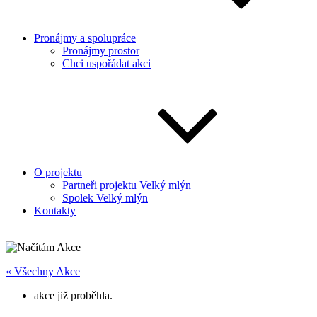
Pronájmy a spolupráce
Pronájmy prostor
Chci uspořádat akci
O projektu
Partneři projektu Velký mlýn
Spolek Velký mlýn
Kontakty
« Všechny Akce
akce již proběhla.