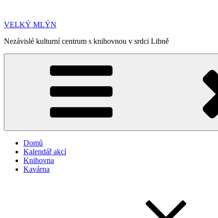
Přejít
k
VELKÝ MLÝN
obsahu
webu
Nezávislé kulturní centrum s knihovnou v srdci Libně
Domů
Kalendář akcí
Knihovna
Kavárna