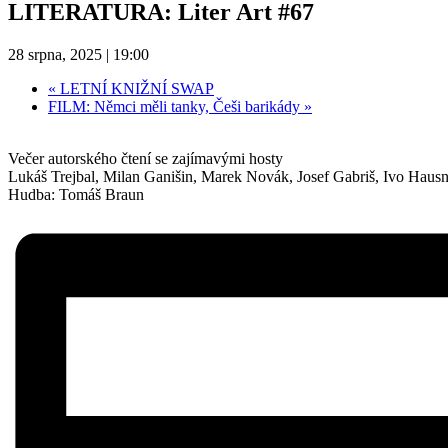
LITERATURA: Liter Art #67
28 srpna, 2025 | 19:00
«
LETNÍ KNIŽNÍ SWAP
FILM: Němci měli tanky, Češi barikády
»
Večer autorského čtení se zajímavými hosty
Lukáš Trejbal, Milan Ganišin, Marek Novák, Josef Gabriš, Ivo Hausn
Hudba: Tomáš Braun