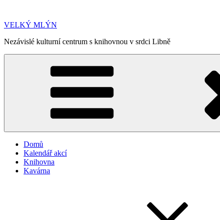
Přejít
k
VELKÝ MLÝN
obsahu
webu
Nezávislé kulturní centrum s knihovnou v srdci Libně
Domů
Kalendář akcí
Knihovna
Kavárna