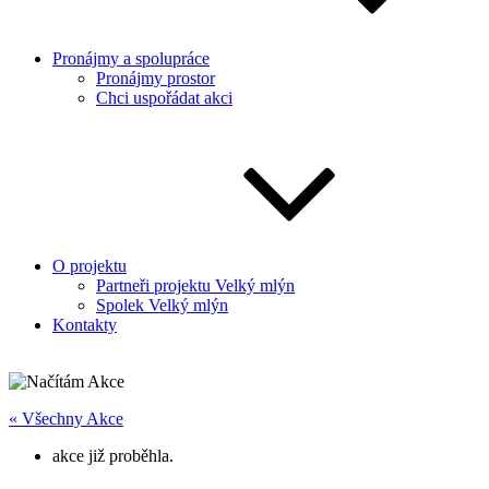
Pronájmy a spolupráce
Pronájmy prostor
Chci uspořádat akci
O projektu
Partneři projektu Velký mlýn
Spolek Velký mlýn
Kontakty
« Všechny Akce
akce již proběhla.