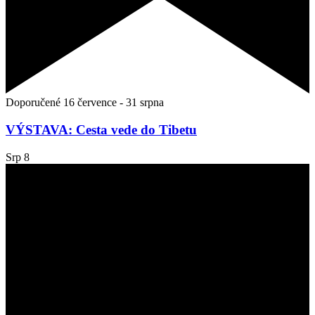
Doporučené
16 července
-
31 srpna
VÝSTAVA: Cesta vede do Tibetu
Srp
8