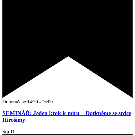
Doporučené
14:30
-
16:00
SEMINÁŘ: Jeden krok k míru – Dotkněme se srdce
Hirošimy
Srp
11