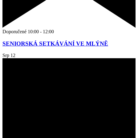
Doporučené
10:00
-
12:00
SENIORSKÁ SETKÁVÁNÍ VE MLÝNĚ
Srp
12