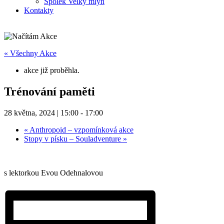
Spolek Velký mlýn
Kontakty
« Všechny Akce
akce již proběhla.
Trénování paměti
28 května, 2024 | 15:00
-
17:00
«
Anthropoid – vzpomínková akce
Stopy v písku – Souladventure
»
s lektorkou Evou Odehnalovou