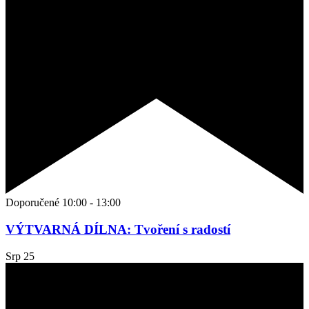
Doporučené
10:00
-
13:00
VÝTVARNÁ DÍLNA: Tvoření s radostí
Srp
25