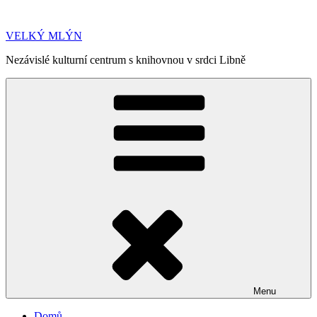
Přejít
k
VELKÝ MLÝN
obsahu
webu
Nezávislé kulturní centrum s knihovnou v srdci Libně
Menu
Domů