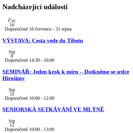
Nadcházející události
Čvc
16
Doporučené
16 července
-
31 srpna
VÝSTAVA: Cesta vede do Tibetu
Srp
8
Doporučené
14:30
-
16:00
SEMINÁŘ: Jeden krok k míru – Dotkněme se srdce
Hirošimy
Srp
11
Doporučené
10:00
-
12:00
SENIORSKÁ SETKÁVÁNÍ VE MLÝNĚ
Srp
12
Doporučené
10:00
-
13:00