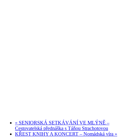
«
SENIORSKÁ SETKÁVÁNÍ VE MLÝNĚ –
Cestovatelská přednáška s Táňou Strachotovou
KŘEST KNIHY A KONCERT – Nomádská víra
»