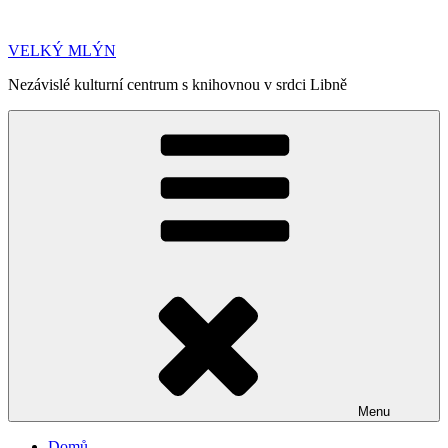
Přejít
k
VELKÝ MLÝN
obsahu
webu
Nezávislé kulturní centrum s knihovnou v srdci Libně
Menu
Domů