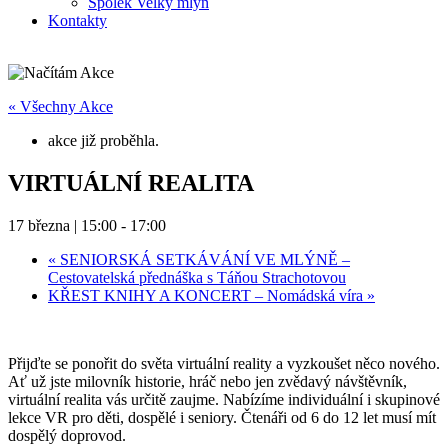
Spolek Velký mlýn
Kontakty
« Všechny Akce
akce již proběhla.
VIRTUÁLNÍ REALITA
17 března | 15:00
-
17:00
«
SENIORSKÁ SETKÁVÁNÍ VE MLÝNĚ –
Cestovatelská přednáška s Táňou Strachotovou
KŘEST KNIHY A KONCERT – Nomádská víra
»
Přijďte se ponořit do světa virtuální reality a vyzkoušet něco nového.
Ať už jste milovník historie, hráč nebo jen zvědavý návštěvník,
virtuální realita vás určitě zaujme. Nabízíme individuální i skupinové
lekce VR pro děti, dospělé i seniory. Čtenáři od 6 do 12 let musí mít
dospělý doprovod.