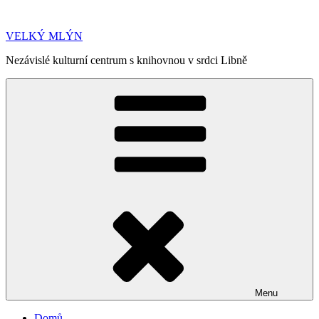
Přejít
k
VELKÝ MLÝN
obsahu
webu
Nezávislé kulturní centrum s knihovnou v srdci Libně
Menu
Domů