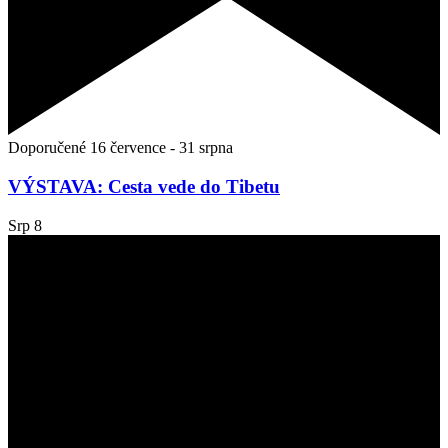
Doporučené
16 července
-
31 srpna
VÝSTAVA: Cesta vede do Tibetu
Srp
8