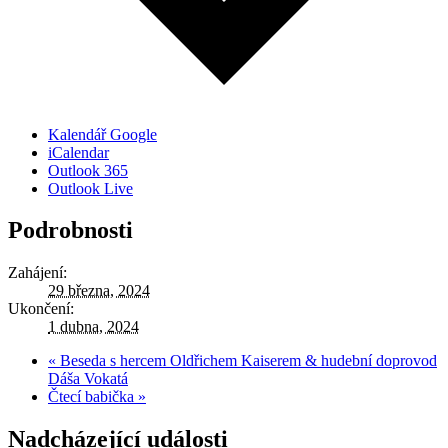
Kalendář Google
iCalendar
Outlook 365
Outlook Live
Podrobnosti
Zahájení:
29 března, 2024
Ukončení:
1 dubna, 2024
«
Beseda s hercem Oldřichem Kaiserem & hudební doprovod
Dáša Vokatá
Čtecí babička
»
Nadcházející události