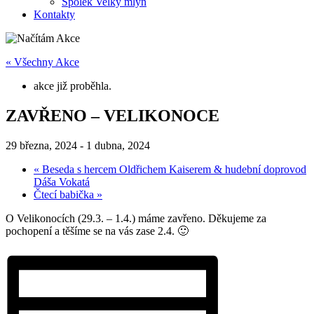
Spolek Velký mlýn
Kontakty
« Všechny Akce
akce již proběhla.
ZAVŘENO – VELIKONOCE
29 března, 2024
-
1 dubna, 2024
«
Beseda s hercem Oldřichem Kaiserem & hudební doprovod
Dáša Vokatá
Čtecí babička
»
O Velikonocích (29.3. – 1.4.) máme zavřeno. Děkujeme za
pochopení a těšíme se na vás zase 2.4. 🙂