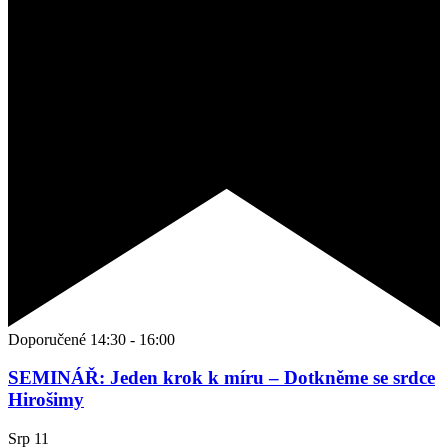
Doporučené
14:30
-
16:00
SEMINÁŘ: Jeden krok k míru – Dotkněme se srdce
Hirošimy
Srp
11