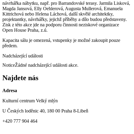
návrhářka nábytku, např. pro Barrandovské terasy. Jarmila Lisková,
Magda Jansová, Elly Oehlerová, Augusta Mullerová, Emanuela
Kittrichová nebo Helena Láchová, další skvělé architektky,
projektantky, návrhářky, jejichž příběhy a dílo budou představeny.
Zisk z této akce jde na podporu činnosti neziskové organizace
Open
House
Praha, z.ú.
Kapacita sálu je omezená, vstupenky je možné zakoupit pouze
předem.
Nadcházející události
Notice
Žádné nadcházející události akce.
Najdete nás
Adresa
Kulturní centrum Velký mlýn
U Českých loděnic 40, 180 00 Praha 8-Libeň
+420 777 904 464