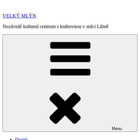
Přejít
k
VELKÝ MLÝN
obsahu
webu
Nezávislé kulturní centrum s knihovnou v srdci Libně
Menu
Domů