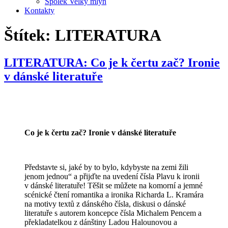
Spolek Velký mlýn
Kontakty
Štítek:
LITERATURA
LITERATURA: Co je k čertu zač? Ironie
v dánské literatuře
Co je k čertu zač? Ironie v dánské literatuře
Představte si, jaké by to bylo, kdybyste na zemi žili
jenom jednou“ a přijďte na uvedení čísla Plavu k ironii
v dánské literatuře! Těšit se můžete na komorní a jemné
scénické čtení romantika a ironika Richarda L. Kramára
na motivy textů z dánského čísla, diskusi o dánské
literatuře s autorem koncepce čísla Michalem Pencem a
překladatelkou z dánštiny Ladou Halounovou a