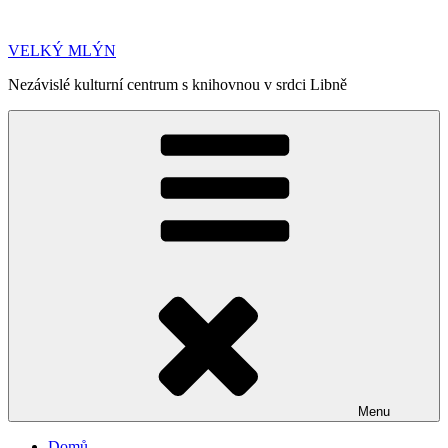
Přejít
k
VELKÝ MLÝN
obsahu
webu
Nezávislé kulturní centrum s knihovnou v srdci Libně
Menu
Domů