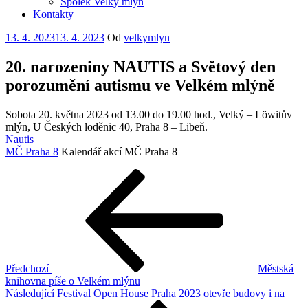
Spolek Velký mlýn
Kontakty
Publikováno
13. 4. 2023
13. 4. 2023
Od
velkymlyn
20. narozeniny NAUTIS a Světový den
porozumění autismu ve Velkém mlýně
Sobota 20. května 2023 od 13.00 do 19.00 hod., Velký – Löwitův
mlýn, U Českých loděnic 40, Praha 8 – Libeň.
Nautis
MČ Praha 8
Kalendář akcí MČ Praha 8
Navigace
Předchozí
příspěvek
pro
příspěvek
Předchozí
Městská
knihovna píše o Velkém mlýnu
Následující
Následující
Festival Open House Praha 2023 otevře budovy i na
příspěvek