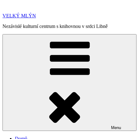
Přejít
k
VELKÝ MLÝN
obsahu
webu
Nezávislé kulturní centrum s knihovnou v srdci Libně
Menu
Domů