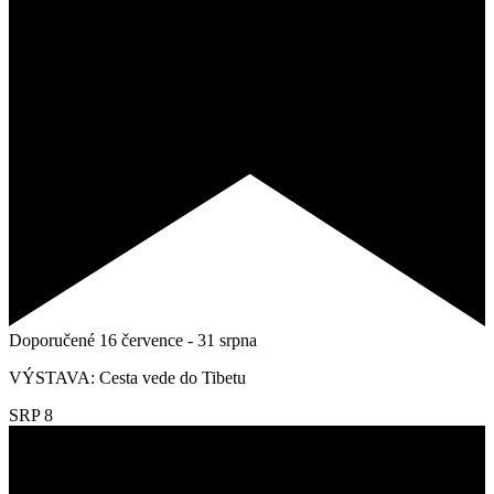
Doporučené
16 července
-
31 srpna
VÝSTAVA: Cesta vede do Tibetu
SRP
8