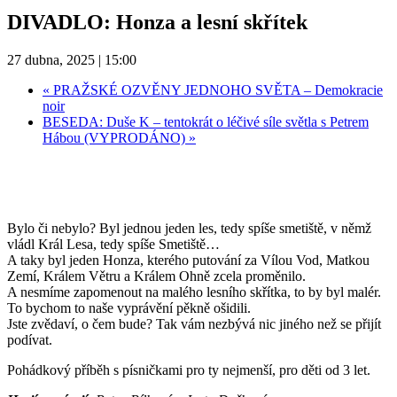
DIVADLO: Honza a lesní skřítek
27 dubna, 2025 | 15:00
«
PRAŽSKÉ OZVĚNY JEDNOHO SVĚTA – Demokracie
noir
BESEDA: Duše K – tentokrát o léčivé síle světla s Petrem
Hábou (VYPRODÁNO)
»
Bylo či nebylo? Byl jednou jeden les, tedy spíše smetiště, v němž
vládl Král Lesa, tedy spíše Smetiště…
A taky byl jeden Honza, kterého putování za Vílou Vod, Matkou
Zemí, Králem Větru a Králem Ohně zcela proměnilo.
A nesmíme zapomenout na malého lesního skřítka, to by byl malér.
To bychom to naše vyprávění pěkně ošidili.
Jste zvědaví, o čem bude? Tak vám nezbývá nic jiného než se přijít
podívat.
Pohádkový příběh s písničkami pro ty nejmenší, pro děti od 3 let.