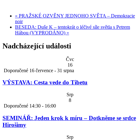
«
PRAŽSKÉ OZVĚNY JEDNOHO SVĚTA – Demokracie
noir
BESEDA: Duše K – tentokrát o léčivé síle světla s Petrem
Hábou (VYPRODÁNO)
»
Nadcházející události
Čvc
16
Doporučené
16 července
-
31 srpna
VÝSTAVA: Cesta vede do Tibetu
Srp
8
Doporučené
14:30
-
16:00
SEMINÁŘ: Jeden krok k míru – Dotkněme se srdce
Hirošimy
Srp