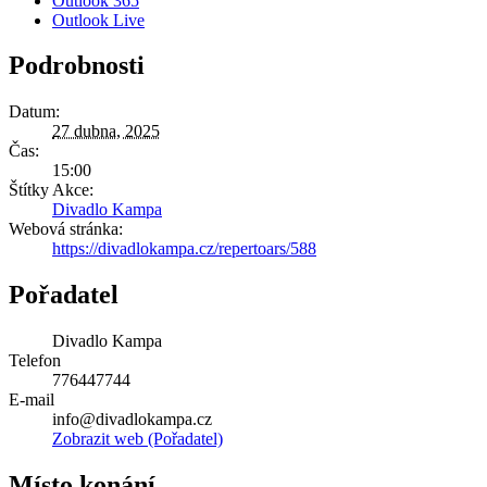
Outlook 365
Outlook Live
Podrobnosti
Datum:
27 dubna, 2025
Čas:
15:00
Štítky Akce:
Divadlo Kampa
Webová stránka:
https://divadlokampa.cz/repertoars/588
Pořadatel
Divadlo Kampa
Telefon
776447744
E-mail
info@divadlokampa.cz
Zobrazit web (Pořadatel)
Místo konání