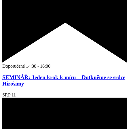
Doporučené
14:30
-
16:00
SEMINÁŘ: Jeden krok k míru – Dotkněme se srdce
Hirošimy
SRP
11