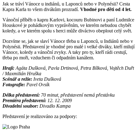
Jak se tráví Vánoce u indiánů, u Laponců nebo v Polynésii? Cesta
Kapra Karla to všem divákům prozradí.
Vhodné pro děti od 4 let.
Vánoční příběh o kapru Karlovi, kocouru Bubinovi a paní Ludmilce
Houskové je pohádkovým vyprávěním, ve kterém nebudou chybět
koledy, a ve kterém spolu s herci může diváctvo obeplout celý svět.
Dozvíme se, jak se slaví Vánoce třeba u Laponců, u Indiánů nebo v
Polynésii. Představení je vhodné pro malé i velké diváky, kteří milují
Vánoce, koledy a vánoční zvyky. A taky pro ty, kteří rádi cestují,
třeba po moři, vzduchem či odpadním kanálem.
Hrají:
Agáta Dušková, Pavla Drtinová, Petra Bílková, Vojtěch Duřt
/ Maxmilián Hruška
Scénář a režie:
Iveta Dušková
Fotografie:
Pavel Ovsík
Délka představení:
70 minut, představení nemá přestávku
Premiéra představení:
12. 12. 2009
Divadelní soubor:
Divadlo Kampa
Představení je realizováno za podpory: