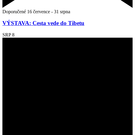
Doporučené
16 července
-
31 srpna
VÝSTAVA: Cesta vede do Tibetu
SRP
8