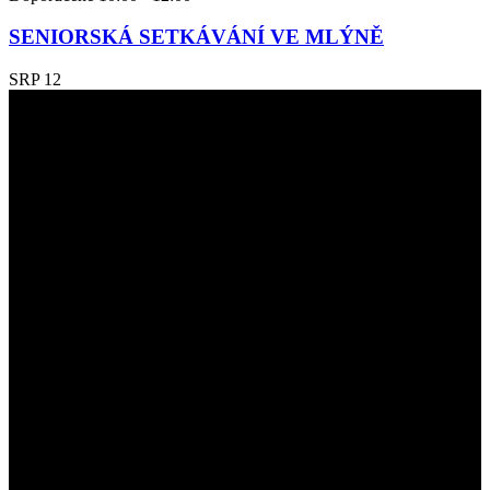
SENIORSKÁ SETKÁVÁNÍ VE MLÝNĚ
SRP
12