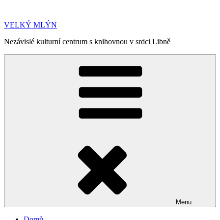
Přejít
k
VELKÝ MLÝN
obsahu
webu
Nezávislé kulturní centrum s knihovnou v srdci Libně
Menu
Domů