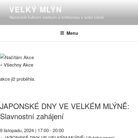
Přejít
VELKÝ MLÝN
k
Nezávislé kulturní centrum s knihovnou v srdci Libně
obsahu
webu
Menu
« Všechny Akce
akce již proběhla.
JAPONSKÉ DNY VE VELKÉM MLÝNĚ:
Slavnostní zahájení
9 listopadu, 2024 | 17:00
-
20:00
«
JAPONSKÉ DNY VE VELKÉM MLÝNĚ: Ukázka psaní