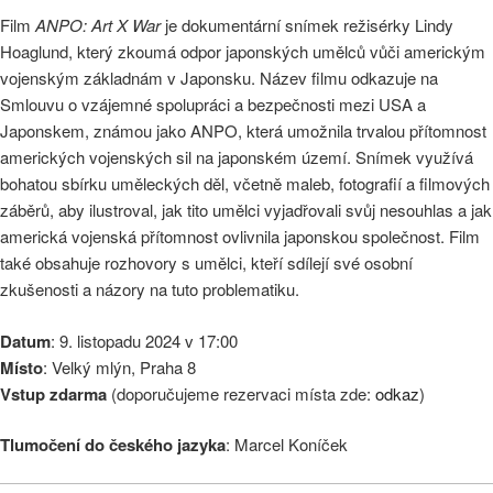
Film
ANPO: Art X War
je dokumentární snímek režisérky Lindy
Hoaglund, který zkoumá odpor japonských umělců vůči americkým
vojenským základnám v Japonsku. Název filmu odkazuje na
Smlouvu o vzájemné spolupráci a bezpečnosti mezi USA a
Japonskem, známou jako ANPO, která umožnila trvalou přítomnost
amerických vojenských sil na japonském území. Snímek využívá
bohatou sbírku uměleckých děl, včetně maleb, fotografií a filmových
záběrů, aby ilustroval, jak tito umělci vyjadřovali svůj nesouhlas a jak
americká vojenská přítomnost ovlivnila japonskou společnost. Film
také obsahuje rozhovory s umělci, kteří sdílejí své osobní
zkušenosti a názory na tuto problematiku.
Datum
: 9. listopadu 2024 v 17:00
Místo
: Velký mlýn, Praha 8
Vstup zdarma
(doporučujeme rezervaci místa zde:
odkaz
)
Tlumočení do českého jazyka
: Marcel Koníček