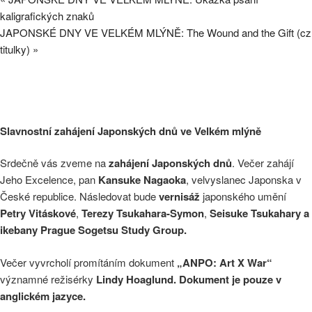
kaligrafických znaků
JAPONSKÉ DNY VE VELKÉM MLÝNĚ: The Wound and the Gift (cz
titulky)
»
Slavnostní zahájení Japonských dnů ve Velkém mlýně
Srdečně vás zveme na
zahájení Japonských dnů
. Večer zahájí
Jeho Excelence, pan
Kansuke Nagaoka
, velvyslanec Japonska v
České republice. Následovat bude
vernisáž
japonského umění
Petry Vitáskové
,
Terezy Tsukahara-Symon
,
Seisuke Tsukahary a
ikebany Prague Sogetsu Study Group.
Večer vyvrcholí promítáním dokument
„ANPO: Art X War“
významné režisérky
Lindy Hoaglund. Dokument je pouze v
anglickém jazyce.