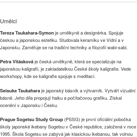
Umělci
Tereza Tsukahara-Symon
je umělkyně a designérka. Spojuje
českou a japonskou estetiku. Studovala keramiku ve Vídni a v
Japonsku. Zaměřuje se na tradiční techniky a filozofii wabi-sabi.
Petra Vitásková
je česká umělkyně, která se specializuje na
japonskou kaligrafii, je zakladatelkou České školy kaligrafie. Vede
workshopy, kde se kaligrafie spojuje s meditací.
Seisuke Tsukahara
je japonský básník a výtvarník. Vytváří vizuální
básně. Jeho díla propojují haiku a počítačovou grafiku. Získal
ocenění v Japonsku i Česku.
Prague Sogetsu Study Group
(PSSG) je první oficiální pobočka
školy japonské ikebany Sogetsu v České republice, založená v roce
1995. Škola Sogetsu se zabývá jak klasickou ikebanou, tak volnou