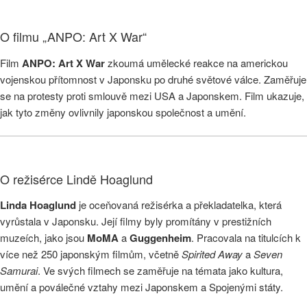
O filmu „ANPO: Art X War“
Film
ANPO: Art X War
zkoumá umělecké reakce na americkou
vojenskou přítomnost v Japonsku po druhé světové válce. Zaměřuje
se na protesty proti smlouvě mezi USA a Japonskem. Film ukazuje,
jak tyto změny ovlivnily japonskou společnost a umění.
O režisérce Lindě Hoaglund
Linda Hoaglund
je oceňovaná režisérka a překladatelka, která
vyrůstala v Japonsku. Její filmy byly promítány v prestižních
muzeích, jako jsou
MoMA
a
Guggenheim
. Pracovala na titulcích k
více než 250 japonským filmům, včetně
Spirited Away
a
Seven
Samurai
. Ve svých filmech se zaměřuje na témata jako kultura,
umění a poválečné vztahy mezi Japonskem a Spojenými státy.