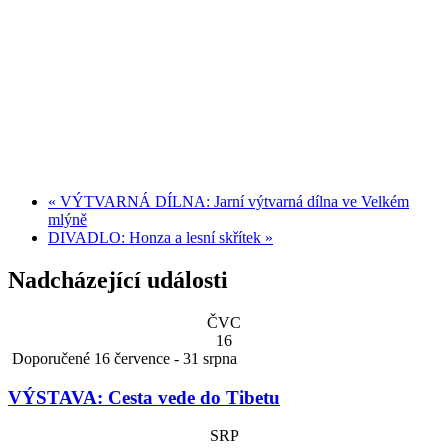
«
VÝTVARNÁ DÍLNA: Jarní výtvarná dílna ve Velkém
mlýně
DIVADLO: Honza a lesní skřítek
»
Nadcházející události
ČVC
16
Doporučené
16 července
-
31 srpna
VÝSTAVA: Cesta vede do Tibetu
SRP