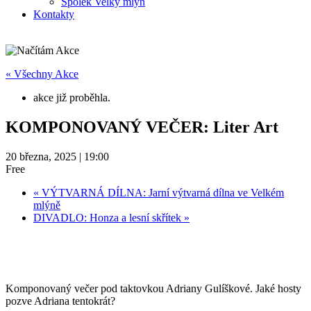
Spolek Velký mlýn
Kontakty
« Všechny Akce
akce již proběhla.
KOMPONOVANÝ VEČER: Liter Art
20 března, 2025 | 19:00
Free
«
VÝTVARNÁ DÍLNA: Jarní výtvarná dílna ve Velkém
mlýně
DIVADLO: Honza a lesní skřítek
»
Komponovaný večer pod taktovkou Adriany Gulíškové. Jaké hosty
pozve Adriana tentokrát?