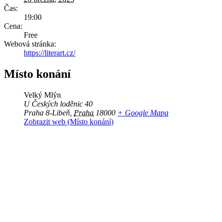
Čas:
19:00
Cena:
Free
Webová stránka:
https://literart.cz/
Místo konání
Velký Mlýn
U Českých loděnic 40
Praha 8-Libeň
,
Praha
18000
+ Google Mapa
Zobrazit web (Místo konání)