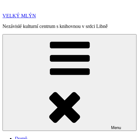
Přejít
k
VELKÝ MLÝN
obsahu
webu
Nezávislé kulturní centrum s knihovnou v srdci Libně
Menu
Domů