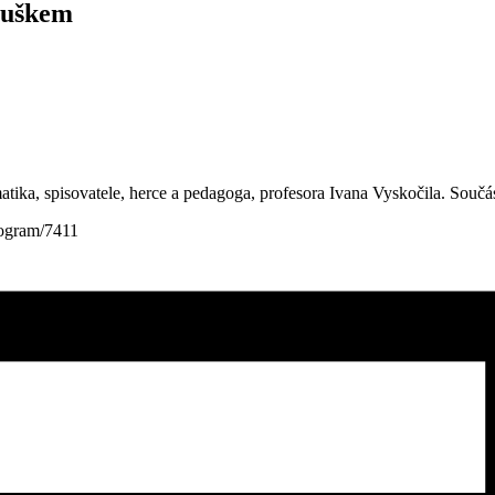
Duškem
tika, spisovatele, herce a pedagoga, profesora Ivana Vyskočila. Součást
rogram/7411