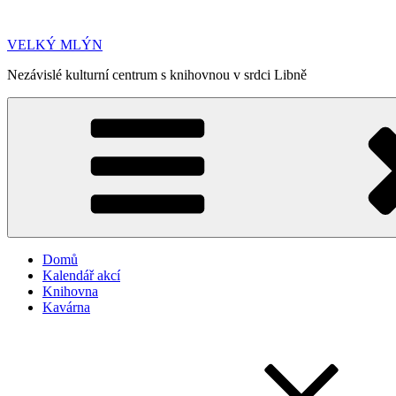
Přejít
k
VELKÝ MLÝN
obsahu
webu
Nezávislé kulturní centrum s knihovnou v srdci Libně
Domů
Kalendář akcí
Knihovna
Kavárna