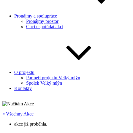
Pronájmy a spolupráce
Pronájmy prostor
Chci uspořádat akci
O projektu
Partneři projektu Velký mlýn
Spolek Velký mlýn
Kontakty
« Všechny Akce
akce již proběhla.