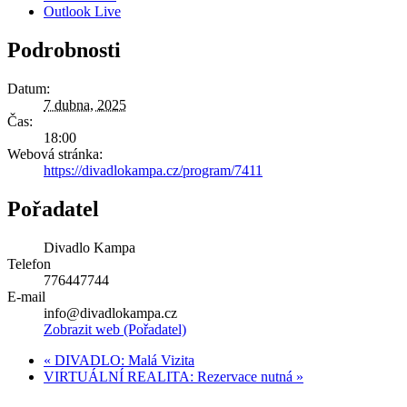
Outlook Live
Podrobnosti
Datum:
7 dubna, 2025
Čas:
18:00
Webová stránka:
https://divadlokampa.cz/program/7411
Pořadatel
Divadlo Kampa
Telefon
776447744
E-mail
info@divadlokampa.cz
Zobrazit web (Pořadatel)
«
DIVADLO: Malá Vizita
VIRTUÁLNÍ REALITA: Rezervace nutná
»