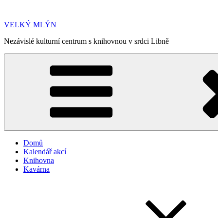
Přejít
k
VELKÝ MLÝN
obsahu
webu
Nezávislé kulturní centrum s knihovnou v srdci Libně
Domů
Kalendář akcí
Knihovna
Kavárna