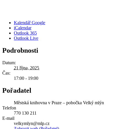
Kalendář Google
iCalendar
Outlook 365
Outlook Live
Podrobnosti
Datum:
21 října, 2025
Čas:
17:00 - 19:00
Pořadatel
Městská knihovna v Praze – pobočka Velký mlýn
Telefon
770 130 211
E-mail
velkymlyn@mlp.cz
Zobrazit web (Pořadatel)