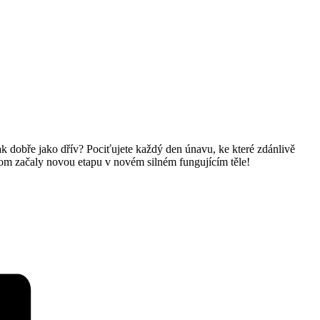
 tak dobře jako dřív? Pociťujete každý den únavu, ke které zdánlivě
om začaly novou etapu v novém silném fungujícím těle!