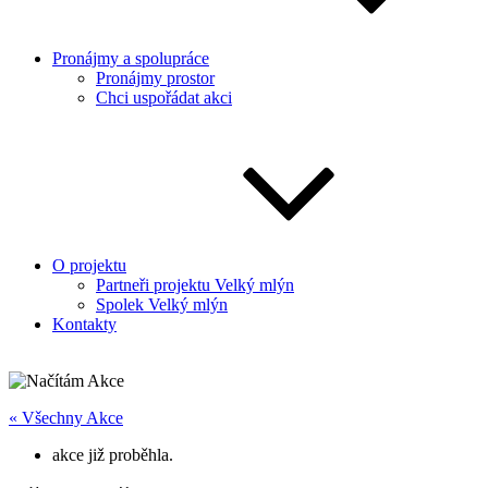
Pronájmy a spolupráce
Pronájmy prostor
Chci uspořádat akci
O projektu
Partneři projektu Velký mlýn
Spolek Velký mlýn
Kontakty
« Všechny Akce
akce již proběhla.