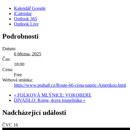
Kalendář Google
iCalendar
Outlook 365
Outlook Live
Podrobnosti
Datum:
6 března, 2025
Čas:
18:00
Cena:
Free
Webová stránka:
https://www.praha8.cz/Route-66-cesta-napric-Amerikou.html
«
FOLKOVÁ MLÝNICE: VOKOBERE
DIVADLO: Ronja, dcera loupežníka
»
Nadcházející události
ČVC
16