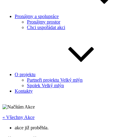
Pronájmy a spolupráce
Pronájmy prostor
Chci uspořádat akci
O projektu
Partneři projektu Velký mlýn
Spolek Velký mlýn
Kontakty
« Všechny Akce
akce již proběhla.