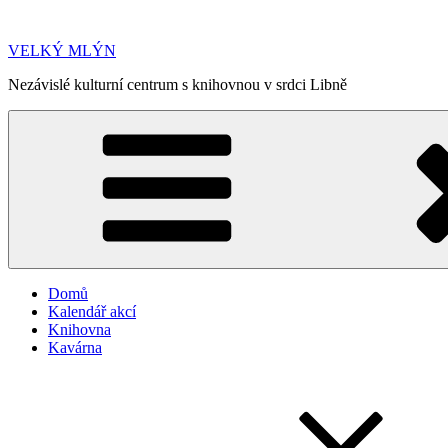
Přejít
k
VELKÝ MLÝN
obsahu
webu
Nezávislé kulturní centrum s knihovnou v srdci Libně
Domů
Kalendář akcí
Knihovna
Kavárna