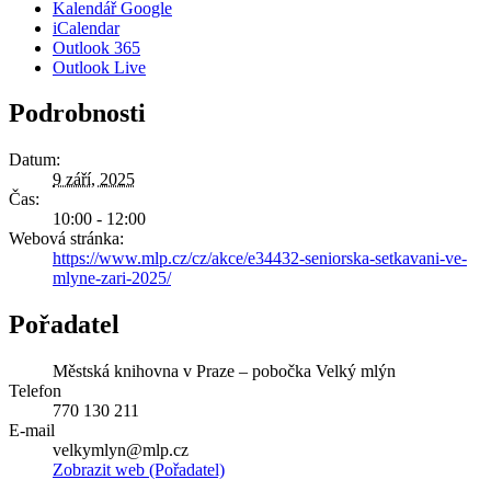
Kalendář Google
iCalendar
Outlook 365
Outlook Live
Podrobnosti
Datum:
9 září, 2025
Čas:
10:00 - 12:00
Webová stránka:
https://www.mlp.cz/cz/akce/e34432-seniorska-setkavani-ve-
mlyne-zari-2025/
Pořadatel
Městská knihovna v Praze – pobočka Velký mlýn
Telefon
770 130 211
E-mail
velkymlyn@mlp.cz
Zobrazit web (Pořadatel)