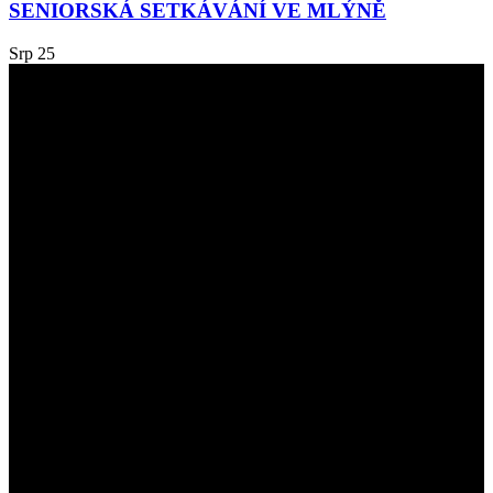
SENIORSKÁ SETKÁVÁNÍ VE MLÝNĚ
Srp
25