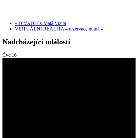
«
DIVADLO: Malá Vizita
VIRTUÁLNÍ REALITA – rezervace nutná
»
Nadcházející události
Čvc
16