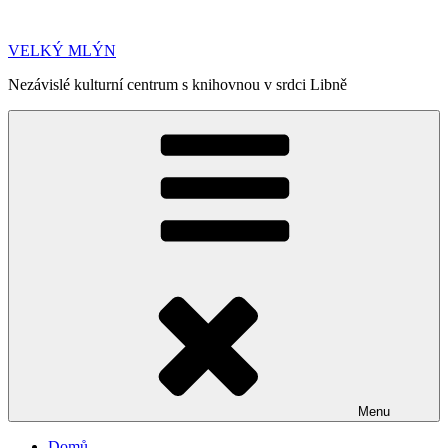
Přejít
k
VELKÝ MLÝN
obsahu
webu
Nezávislé kulturní centrum s knihovnou v srdci Libně
Menu
Domů