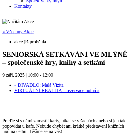
Spolek Velký mlýn
Kontakty
« Všechny Akce
akce již proběhla.
SENIORSKÁ SETKÁVÁNÍ VE MLÝNĚ
– společenské hry, knihy a setkání
9 září, 2025 | 10:00
-
12:00
«
DIVADLO: Malá Vizita
VIRTUÁLNÍ REALITA – rezervace nutná
»
Pojďte si s námi zamastit karty, utkat se v šachách anebo si jen tak
popovídat u kafe. Nebude chybět ani krátké představení knižních
tipů na četbu. Těšíme se na vás!