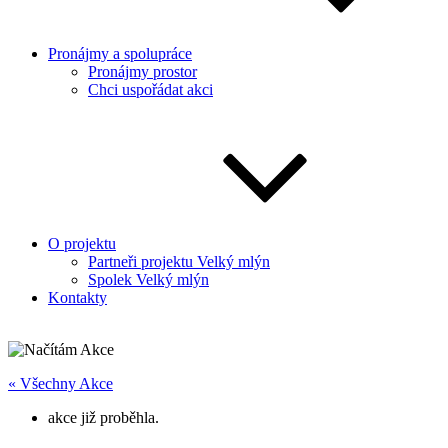
Pronájmy a spolupráce
Pronájmy prostor
Chci uspořádat akci
O projektu
Partneři projektu Velký mlýn
Spolek Velký mlýn
Kontakty
« Všechny Akce
akce již proběhla.