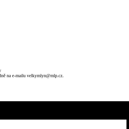
y
padně na e-mailu velkymlyn@mlp.cz.