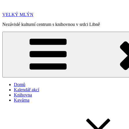
Přejít
k
VELKÝ MLÝN
obsahu
webu
Nezávislé kulturní centrum s knihovnou v srdci Libně
Domů
Kalendář akcí
Knihovna
Kavárna