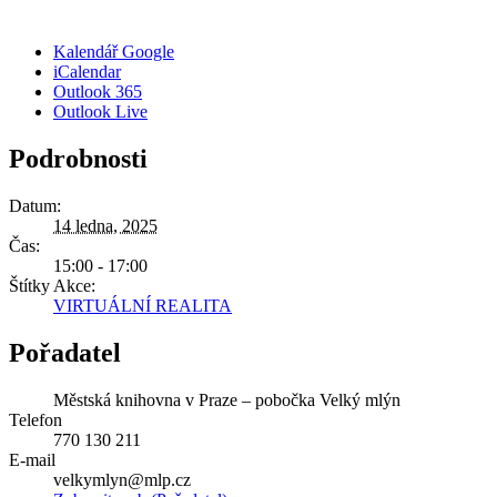
Kalendář Google
iCalendar
Outlook 365
Outlook Live
Podrobnosti
Datum:
14 ledna, 2025
Čas:
15:00 - 17:00
Štítky Akce:
VIRTUÁLNÍ REALITA
Pořadatel
Městská knihovna v Praze – pobočka Velký mlýn
Telefon
770 130 211
E-mail
velkymlyn@mlp.cz