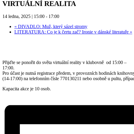
VIRTUÁLNÍ REALITA
14 ledna, 2025 | 15:00
-
17:00
«
DIVADLO: Muž, který sázel stromy
LITERATURA: Co je k čertu zač? Ironie v dánské literatuře
»
Přijďte se ponořit do světa
virtuální
reality v klubovně od 15:00 –
17:00.
Pro účast je nutná registrace předem, v provozních hodinách knihovn
(14-17:00) na telefonním čísle 770130211 nebo osobně u pultu, pří
Kapacita akce je 10 osob.