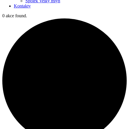
Spolek Velký mlýn
Kontakty
0 akce found.