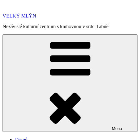
Přejít
k
VELKÝ MLÝN
obsahu
webu
Nezávislé kulturní centrum s knihovnou v srdci Libně
Menu
Domů