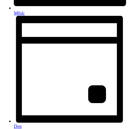
Měsíc
Den