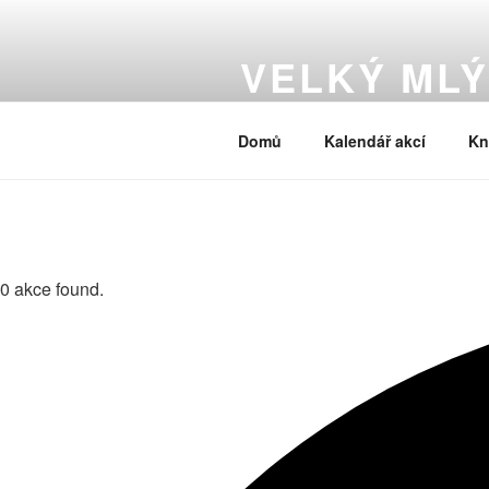
Přejít
k
VELKÝ ML
obsahu
webu
Nezávislé kulturní centrum s kn
Domů
Kalendář akcí
Kn
0 akce found.