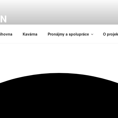
ÝN
ihovnou v srdci Libně
ihovna
Kavárna
Pronájmy a spolupráce
O proje