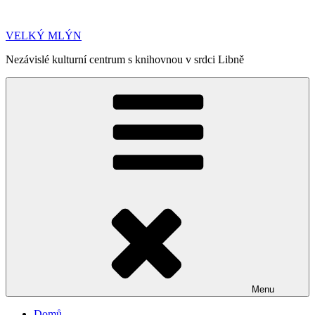
Přejít
k
VELKÝ MLÝN
obsahu
webu
Nezávislé kulturní centrum s knihovnou v srdci Libně
Menu
Domů