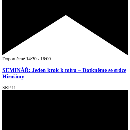
Doporučené
14:30
-
16:00
SEMINÁŘ: Jeden krok k míru – Dotkněme se srdce
Hirošimy
SRP
11