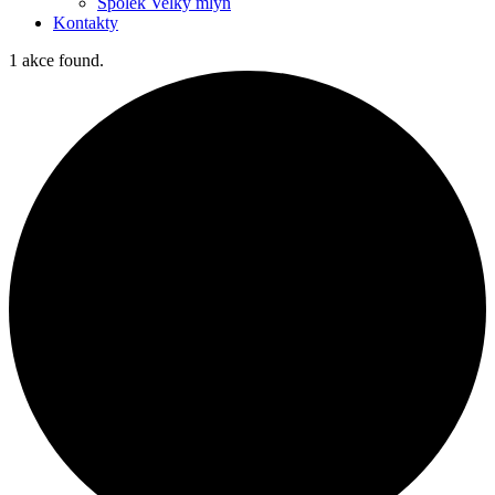
Spolek Velký mlýn
Kontakty
1 akce found.