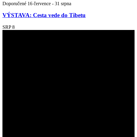
Doporučené
16 července
-
31 srpna
VÝSTAVA: Cesta vede do Tibetu
SRP
8