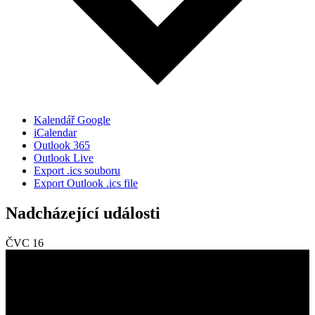
Kalendář Google
iCalendar
Outlook 365
Outlook Live
Export .ics souboru
Export Outlook .ics file
Nadcházející události
ČVC
16