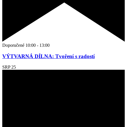
Doporučené
10:00
-
13:00
VÝTVARNÁ DÍLNA: Tvoření s radostí
SRP
25