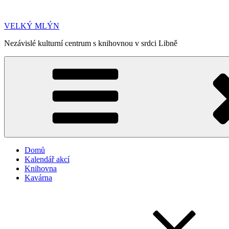
Přejít
k
VELKÝ MLÝN
obsahu
webu
Nezávislé kulturní centrum s knihovnou v srdci Libně
Domů
Kalendář akcí
Knihovna
Kavárna