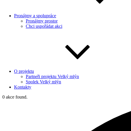
Pronájmy a spolupráce
Pronájmy prostor
Chci uspořádat akci
O projektu
Partneři projektu Velký mlýn
Spolek Velký mlýn
Kontakty
0 akce found.