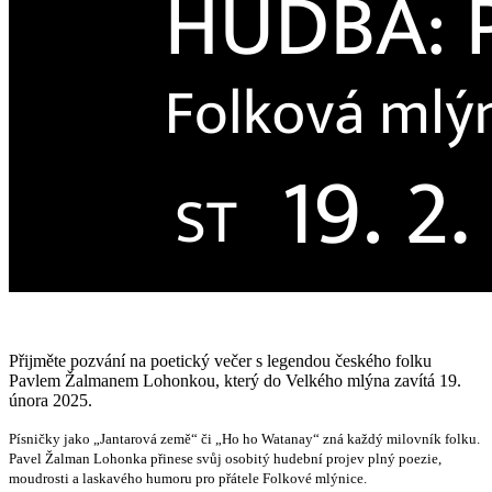
Přijměte pozvání na poetický večer s legendou českého folku
Pavlem Žalmanem Lohonkou, který do Velkého mlýna zavítá 19.
února 2025.
Písničky jako „Jantarová země“ či „Ho ho Watanay“ zná každý milovník folku.
Pavel Žalman Lohonka přinese svůj osobitý hudební projev plný poezie,
moudrosti a laskavého humoru pro přátele Folkové mlýnice.