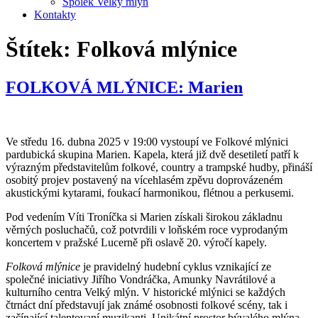
Spolek Velký mlýn
Kontakty
Štítek:
Folková mlýnice
FOLKOVÁ MLÝNICE: Marien
Ve středu 16. dubna 2025 v 19:00 vystoupí ve Folkové mlýnici
pardubická skupina Marien. Kapela, která již dvě desetiletí patří k
výrazným představitelům folkové, country a trampské hudby, přináší
osobitý projev postavený na vícehlasém zpěvu doprovázeném
akustickými kytarami, foukací harmonikou, flétnou a perkusemi.
Pod vedením Víti Troníčka si Marien získali širokou základnu
věrných posluchačů, což potvrdili v loňském roce vyprodaným
koncertem v pražské Lucerně při oslavě 20. výročí kapely.
Folková mlýnice
je pravidelný hudební cyklus vznikající ze
společné iniciativy Jiřího Vondráčka, Amunky Navrátilové a
kulturního centra Velký mlýn. V historické mlýnici se každých
čtrnáct dní představují jak známé osobnosti folkové scény, tak i
začínající talentovaní muzikanti. Unikátní prostor bývalého mlýna,