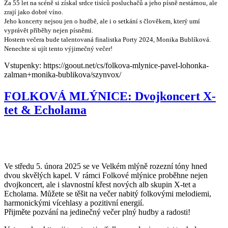
Za 55 let na scéně si získal srdce tisíců posluchačů a jeho písně nestárnou, ale
zrají jako dobré víno.
Jeho koncerty nejsou jen o hudbě, ale i o setkání s člověkem, který umí
vyprávět příběhy nejen písněmi.
Hostem večera bude talentovaná finalistka Porty 2024, Monika Bublíková.
Nenechte si ujít tento výjimečný večer!
Vstupenky: https://goout.net/cs/folkova-mlynice-pavel-lohonka-
zalman+monika-bublikova/szynvox/
FOLKOVÁ MLÝNICE: Dvojkoncert X-
tet & Echolama
Ve středu 5. února 2025 se ve Velkém mlýně rozezní tóny hned
dvou skvělých kapel. V rámci Folkové mlýnice proběhne nejen
dvojkoncert, ale i slavnostní křest nových alb skupin
X-tet
a
Echolama. Můžete se těšit na večer nabitý folkovými melodiemi,
harmonickými vícehlasy a pozitivní energií.
Přijměte pozvání na jedinečný večer plný hudby a radosti!