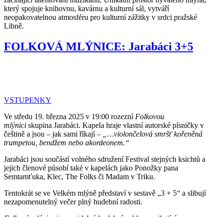
který spojuje knihovnu, kavárnu a kulturní sál, vytváří
neopakovatelnou atmosféru pro kulturní zážitky v srdci pražské
Libně.
FOLKOVÁ MLÝNICE: Jarabáci 3+5
VSTUPENKY
Ve středu 19. března 2025 v 19:00 rozezní
Folkovou
mlýnici
skupina Jarabáci. Kapela hraje vlastní autorské písničky v
češtině a jsou – jak sami říkají –
„…violončelová smršť kořeněná
trumpetou, bendžem nebo akordeonem.“
Jarabáci jsou součástí volného sdružení Festival stejných ksichtů a
jejich členové působí také v kapelách jako Ponožky pana
Semtamťuka, Klec, The Folks či Madam v Triku.
Tentokrát se ve Velkém mlýně představí v sestavě „3 + 5“ a slibují
nezapomenutelný večer plný hudební radosti.