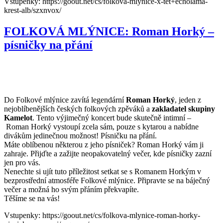
Vstupenky: https://goout.net/cs/folkova-mlynice-x-tet+echolama-
krest-alb/szxnvox/
FOLKOVÁ MLÝNICE: Roman Horký –
písničky na přání
Do Folkové mlýnice zavítá legendární
Roman
Horký
, jeden z
nejoblíbenějších českých folkových zpěváků a
zakladatel skupiny
Kamelot
. Tento výjimečný koncert bude skutečně intimní –
Roman
Horký
vystoupí zcela sám, pouze s kytarou a nabídne
divákům jedinečnou možnost! Písničku na přání.
Máte oblíbenou některou z jeho písniček?
Roman
Horký
vám ji
zahraje. Přijďte a zažijte neopakovatelný večer, kde písničky zazní
jen pro vás.
Nenechte si ujít tuto příležitost setkat se s Romanem Horkým v
bezprostřední atmosféře Folkové mlýnice. Připravte se na báječný
večer a možná ho svým přáním překvapíte.
Těšíme se na vás!
Vstupenky: https://goout.net/cs/folkova-mlynice-roman-horky-