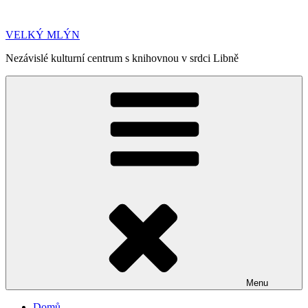
Přejít
k
VELKÝ MLÝN
obsahu
webu
Nezávislé kulturní centrum s knihovnou v srdci Libně
Menu
Domů