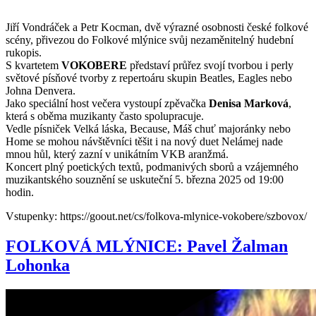
Jiří Vondráček a Petr Kocman, dvě výrazné osobnosti české folkové
scény, přivezou do Folkové mlýnice svůj nezaměnitelný hudební
rukopis.
S kvartetem
VOKOBERE
představí průřez svojí tvorbou i perly
světové písňové tvorby z repertoáru skupin Beatles, Eagles nebo
Johna Denvera.
Jako speciální host večera vystoupí zpěvačka
Denisa Marková
,
která s oběma muzikanty často spolupracuje.
Vedle písniček Velká láska, Because, Máš chuť majoránky nebo
Home se mohou návštěvníci těšit i na nový duet Nelámej nade
mnou hůl, který zazní v unikátním VKB aranžmá.
Koncert plný poetických textů, podmanivých sborů a vzájemného
muzikantského souznění se uskuteční 5. března 2025 od 19:00
hodin.
Vstupenky: https://goout.net/cs/folkova-mlynice-vokobere/szbovox/
FOLKOVÁ MLÝNICE: Pavel Žalman
Lohonka