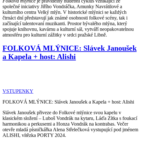
Folková mlýnice
je pravidelný hudební cyklus vznikající ze
společné iniciativy Jiřího Vondráčka, Amunky Navrátilové a
kulturního centra Velký mlýn. V historické mlýnici se každých
čtrnáct dní představují jak známé osobnosti folkové scény, tak i
začínající talentovaní muzikanti. Prostor bývalého mlýna, který
spojuje knihovnu, kavárnu a kulturní sál, vytváří neopakovatelnou
atmosféru pro kulturní zážitky v srdci pražské Libně.
FOLKOVÁ MLÝNICE: Slávek Janoušek
a Kapela + host: Alishi
VSTUPENKY
FOLKOVÁ MLÝNICE: Slávek Janoušek a Kapela + host: Alishi
Slávek Janoušek přiveze do Folkové mlýnice svou kapelu v
klasickém složení – Luboš Vondrák na kytaru, Láďa Zítka s foukací
harmonikou a perkusemi a Honza Vondrák na kontrabas. Večer
otevře mladá písničkářka Alena Střelečková vystupující pod jménem
ALISHI, vítězka PORTY 2024.