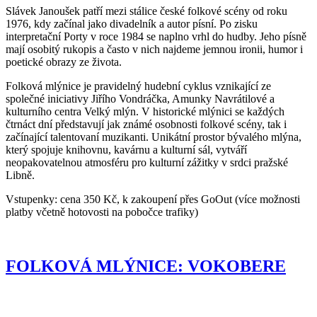
Slávek Janoušek patří mezi stálice české folkové scény od roku
1976, kdy začínal jako divadelník a autor písní. Po zisku
interpretační Porty v roce 1984 se naplno vrhl do hudby. Jeho písně
mají osobitý rukopis a často v nich najdeme jemnou ironii, humor i
poetické obrazy ze života.
Folková mlýnice je pravidelný hudební cyklus vznikající ze
společné iniciativy Jiřího Vondráčka, Amunky Navrátilové a
kulturního centra Velký mlýn. V historické mlýnici se každých
čtrnáct dní představují jak známé osobnosti folkové scény, tak i
začínající talentovaní muzikanti. Unikátní prostor bývalého mlýna,
který spojuje knihovnu, kavárnu a kulturní sál, vytváří
neopakovatelnou atmosféru pro kulturní zážitky v srdci pražské
Libně.
Vstupenky: cena 350 Kč, k zakoupení přes GoOut (více možnosti
platby včetně hotovosti na pobočce trafiky)
FOLKOVÁ MLÝNICE: VOKOBERE